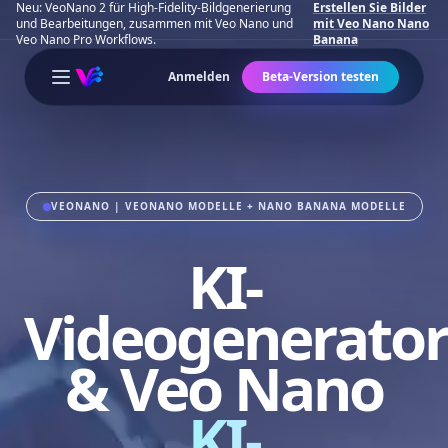
Neu: VeoNano 2 für High-Fidelity-Bildgenerierung
Erstellen Sie Bilder
und Bearbeitungen, zusammen mit Veo Nano und
mit Veo Nano Nano
Veo Nano Pro Workflows.
Banana
Anmelden
Beta-Version testen
Open main menu
VEONANO | VEONANO MODELLE + NANO BANANA MODELLE
KI-
Videogenerator
& Veo Nano
KI-